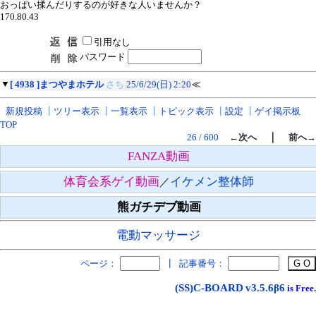
おっぱい揉んだりするのが好きな人いませんか？
170.80.43
引用なし
パスワード
▼
[ 4938 ]まつやまホテル
さち
25/6/29(日) 2:20
≪
新規投稿
┃
ツリー表示
┃
一覧表示
┃
トピック表示
┃
設定
┃
ゲイ掲示板
TOP
｜
26 / 600
←次へ
前へ→
FANZA動画
体育会系ゲイ動画
イケメン整体師
／
熊ガチデブ動画
電動マッサージ
ページ：
┃
記事番号：
(SS)C-BOARD
v3.5.6β6
is Free.