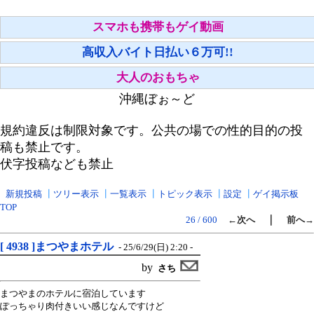
スマホも携帯もゲイ動画
高収入バイト日払い６万可!!
大人のおもちゃ
沖縄ぼぉ～ど
規約違反は制限対象です。公共の場での性的目的の投
稿も禁止です。
伏字投稿なども禁止
新規投稿
┃
ツリー表示
┃
一覧表示
┃
トピック表示
┃
設定
┃
ゲイ掲示板
TOP
｜
26 / 600
←次へ
前へ→
[ 4938 ]まつやまホテル
- 25/6/29(日) 2:20 -
by
さち
まつやまのホテルに宿泊しています
ぽっちゃり肉付きいい感じなんですけど